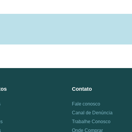
tos
Contato
s
Fale conosco
Canal de Denúncia
os
Trabalhe Conosco
s
Onde Comprar