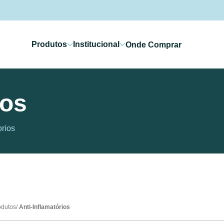
Produtos
Institucional
Onde Comprar
ios
orios
odutos
Anti-Inflamatórios