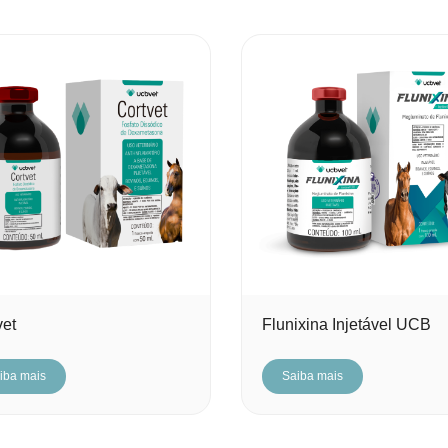
vet
Flunixina Injetável UCB
iba mais
Saiba mais