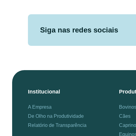
Siga nas redes sociais
Institucional
Produ
A Empresa
Bovino
De Olho na Produtividade
Cães
Relatório de Transparência
Caprin
Equino