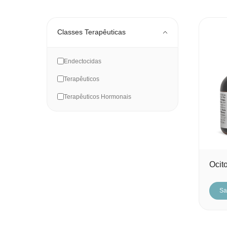
Classes Terapêuticas
Endectocidas
Terapêuticos
Terapêuticos Hormonais
Ocit
Sa