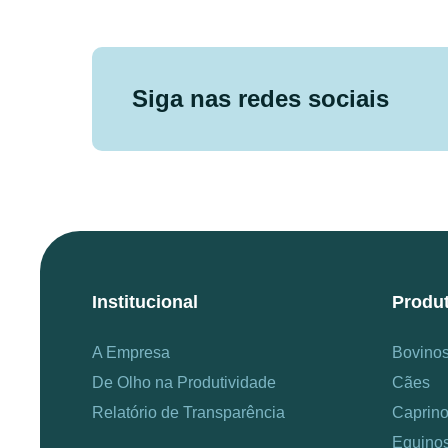
Siga nas redes sociais
Institucional
Produ
A Empresa
Bovino
De Olho na Produtividade
Cães
Relatório de Transparência
Caprin
Equino