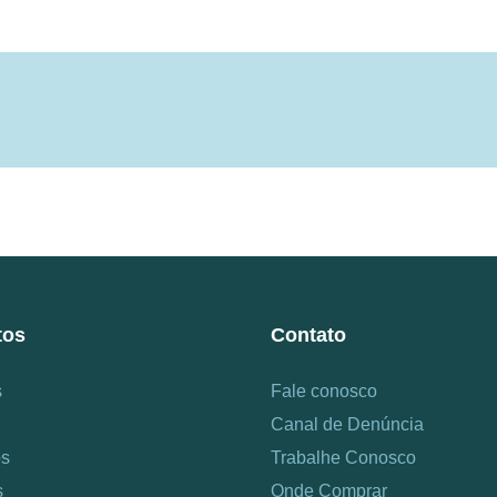
tos
Contato
s
Fale conosco
Canal de Denúncia
os
Trabalhe Conosco
s
Onde Comprar