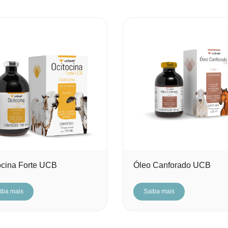
ocina Forte UCB
Óleo Canforado UCB
iba mais
Saiba mais