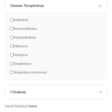
Classes Terapêuticas
Antitóxicos
Ectoparasiticidas
Gastrointestinais
Oftálmicos
Otológicos
Terapêuticos
Terapêuticos Hormonais
Ordenar
Home
Produtos
Gatos