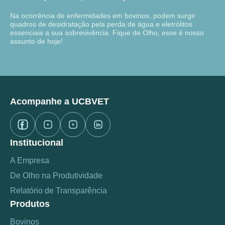
Na ocorrência de enfermidades em bovinos, podem surgir
quadros de desidratação pela perda de água e eletrólitos
essenciais a sua sobrevivência. Fique de Olho, esse é nosso
assunto de hoje!
Acompanhe a UCBVET
Institucional
A Empresa
De Olho na Produtividade
Relatório de Transparência
Produtos
Bovinos