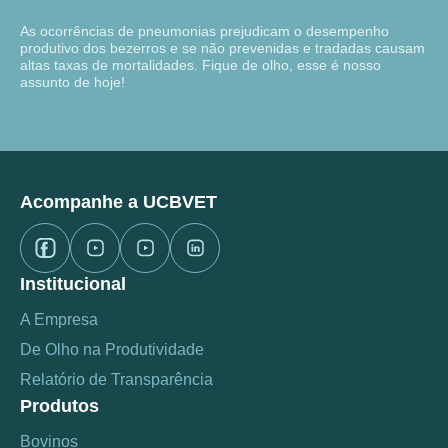
As ocorrências de pneumonias prejudicam o desempenho
produtivo dos bezerros e se não prevenidas e tradadas causam
altas taxas de mortalidades. Fique de olho, esse é nosso
assunto de hoje!
Acompanhe a UCBVET
Institucional
A Empresa
De Olho na Produtividade
Relatório de Transparência
Produtos
Bovinos