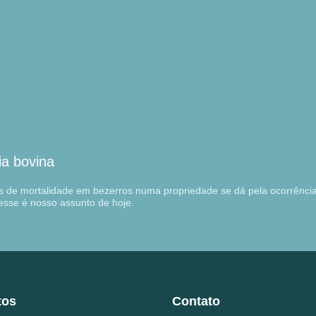
ria bovina
de mortalidade em bezerros numa propriedade se dá pela ocorrência 
esse é nosso assunto de hoje.
tos
Contato