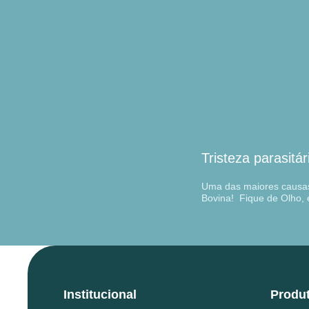
Tristeza parasitá
Uma das maiores causas 
Bovina! Fique de Olho, 
Institucional
Produ