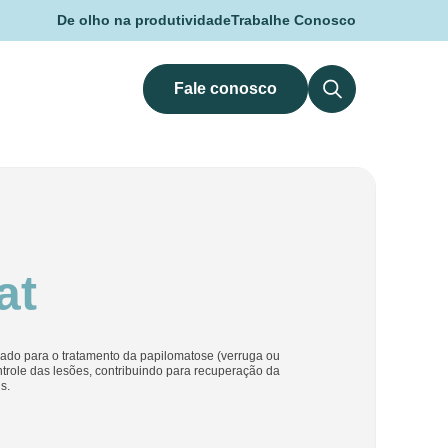
De olho na produtividade
Trabalhe Conosco
Fale conosco
at
cado para o tratamento da papilomatose (verruga ou
ontrole das lesões, contribuindo para recuperação da
s.