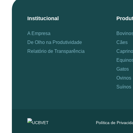
Institucional
Produ
A Empresa
Bovino
De Olho na Produtividade
Cães
Relatório de Transparência
Caprin
Equino
Gatos
Ovinos
Suínos
Política de Privaci