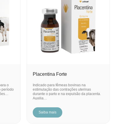
Placentina Forte
para o
Indicado para fêmeas bovinas na
o período
estimulação das contrações uterinas
cções…
durante o parto e na expulsão da placenta.
Auxilia…
Saiba mais