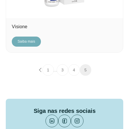
Visione
Saiba mais
1
…
3
4
5
Siga nas redes sociais